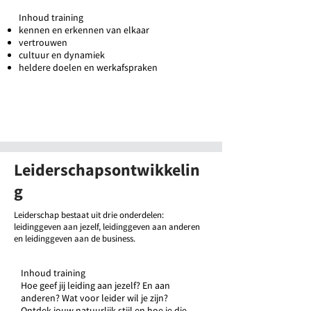
Inhoud training
kennen en erkennen van elkaar
vertrouwen
cultuur en dynamiek
heldere doelen en werkafspraken
Neem contact met ons op
Leiderschapsontwikkelin
g
Leiderschap bestaat uit drie onderdelen:
leidinggeven aan jezelf, leidinggeven aan anderen
en leidinggeven aan de business.
Inhoud training
Hoe geef jij leiding aan jezelf? En aan
anderen? Wat voor leider wil je zijn?
Ontdek jouw natuurlijk stijl en hoe je die