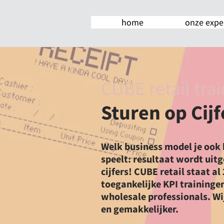
home
onze expe
CUBE retail tra
Sturen op Cijf
Welk business model je ook k
speelt: resultaat wordt uitg
cijfers! CUBE retail staat a
toegankelijke KPI trainingen
wholesale professionals. Wi
en gemakkelijker.