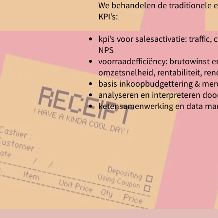
We behandelen de traditionele
KPI’s:
kpi’s voor salesactivatie: traffic
NPS
voorraadefficiëncy: brutowinst e
omzetsnelheid, rentabiliteit, r
basis inkoopbudgettering & mer
analyseren en interpreteren doo
ketensamenwerking en data m