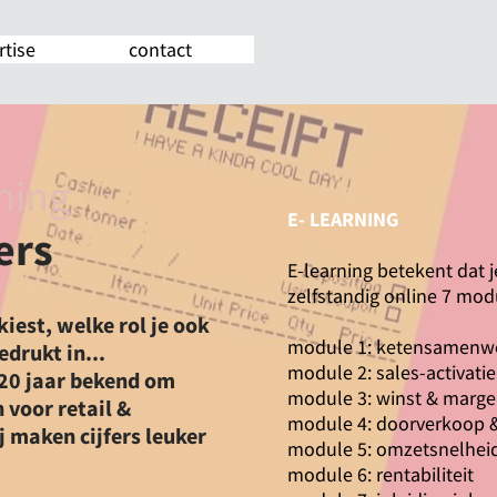
rtise
contact
ining
E- LEARNING
ers
E-learning betekent dat j
zelfstandig online 7 mod
iest, welke rol je ook
module 1: ketensamenw
edrukt in...
module 2: sales-activatie
l 20 jaar bekend om
module 3: winst & marge
 voor retail &
module 4: doorverkoop
j maken cijfers leuker
module 5: omzetsnelhei
module 6: rentabiliteit