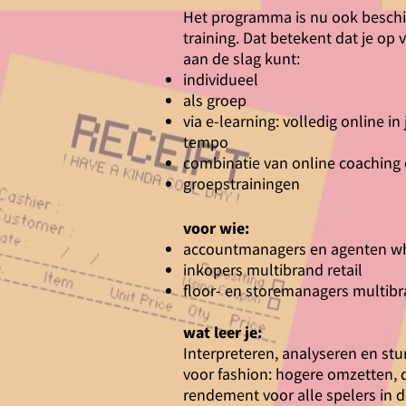
Het programma is nu ook beschik
training. Dat betekent dat je op
aan de slag kunt:
individueel
als groep
via e-learning: volledig online in 
tempo
combinatie van online coaching 
groepstrainingen
voor wie:
accountmanagers en agenten w
inkopers multibrand retail
floor- en storemanagers multibra
wat leer je:
Interpreteren, analyseren en sture
voor fashion: hogere omzetten,
rendement voor alle spelers in 