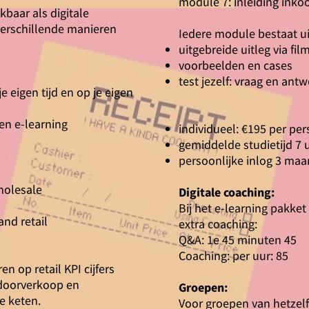
module 7: inleiding in
baar als digitale
 verschillende manieren
Iedere module bestaat ui
uitgebreide uitleg via fil
voorbeelden en cases
test jezelf: vraag en an
je eigen tijd en op je eigen
en e-learning
individueel: €195 per pe
gemiddelde studietijd 7 
persoonlijke inlog 3 maa
holesale
Digitale coaching:
Bij het e-learning pakke
nd retail
extra coaching:
Q&A: 1e 45 minuten 45
Coaching: per uur: 85
n op retail KPI cijfers
 doorverkoop en
Groepen:
de keten.
Voor groepen van hetzelf