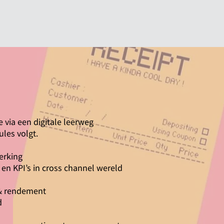
e via een digitale leerweg
ules volgt.
erking
 en KPI’s in cross channel wereld
 & rendement
d