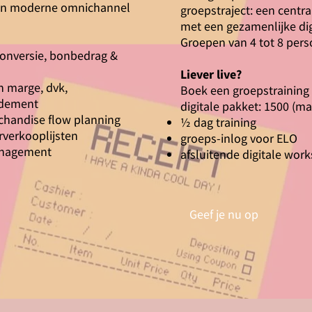
 en moderne omnichannel
groepstraject: een centr
met een gezamenlijke di
Groepen van 4 tot 8 per
, conversie, bonbedrag &
Liever live?
n marge, dvk,
Boek een groepstraining 
endement
digitale pakket: 1500 (m
chandise flow planning
½ dag training
rverkooplijsten
groeps-inlog voor ELO
anagement
afsluitende digitale work
Geef je nu op