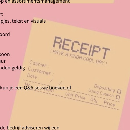
koop en assortimentsmanagement
t:
mpjes, tekst en visuals
twoord
rsoon
uur
nden geldig
t kun je een Q&A sessie boeken of
de bedrijf adviseren wij een